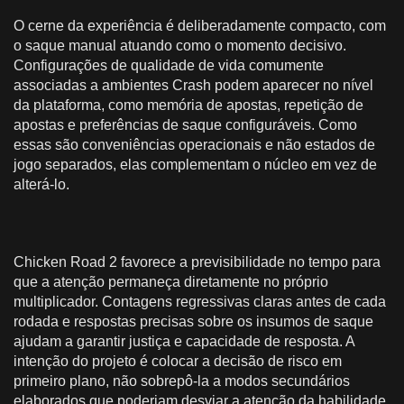
O cerne da experiência é deliberadamente compacto, com
o saque manual atuando como o momento decisivo.
Configurações de qualidade de vida comumente
associadas a ambientes Crash podem aparecer no nível
da plataforma, como memória de apostas, repetição de
apostas e preferências de saque configuráveis. Como
essas são conveniências operacionais e não estados de
jogo separados, elas complementam o núcleo em vez de
alterá-lo.
Chicken Road 2 favorece a previsibilidade no tempo para
que a atenção permaneça diretamente no próprio
multiplicador. Contagens regressivas claras antes de cada
rodada e respostas precisas sobre os insumos de saque
ajudam a garantir justiça e capacidade de resposta. A
intenção do projeto é colocar a decisão de risco em
primeiro plano, não sobrepô-la a modos secundários
elaborados que poderiam desviar a atenção da habilidade