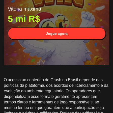
Vitória máxima
5 mi R$
Jogue agora
O acesso ao conteúdo do Crash no Brasil depende das
políticas da plataforma, dos acordos de licenciamento e da
evolução do ambiente regulatório. Os operadores que
disponibilizam esse formato geralmente apresentam
termos claros e ferramentas de jogo responsáveis, ao
mesmo tempo em que garantem que a participação seja