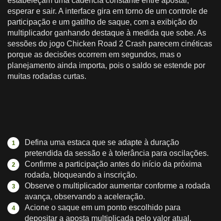
estabeleçam uma cadência constante entre apostar,
esperar e sair. A interface gira em torno de um controle de
participação e um gatilho de saque, com a exibição do
multiplicador ganhando destaque à medida que sobe. As
sessões do jogo Chicken Road 2 Crash parecem cinéticas
porque as decisões ocorrem em segundos, mas o
planejamento ainda importa, pois o saldo se estende por
muitas rodadas curtas.
Defina uma estaca que se adapte à duração
pretendida da sessão e à tolerância para oscilações.
Confirme a participação antes do início da próxima
rodada, bloqueando a inscrição.
Observe o multiplicador aumentar conforme a rodada
avança, observando a aceleração.
Acione o saque em um ponto escolhido para
depositar a aposta multiplicada pelo valor atual.