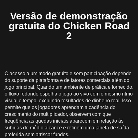
Versão de demonstração
gratuita do Chicken Road
2
O acesso a um modo gratuito e sem participação depende
do suporte da plataforma e de fatores comerciais além do
jogo principal. Quando um ambiente de prática é fornecido,
o fluxo redondo espelha o jogo ao vivo com o mesmo ritmo
visual e tempo, excluindo resultados de dinheiro real. Isso
permite que os jogadores aprendam a cadência do
crescimento do multiplicador, observem com que
frequência as quedas iniciais aparecem em relação às
subidas de médio alcance e refinem uma janela de saída
preferida sem arriscar fundos.