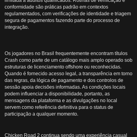
limitada a adultos qualificados. Rotinas de verificação e
conformidade são práticas padrão em contextos
regulamentados, com verificações de identidade e triagem
segura de pagamentos fazendo parte do processo de
integração.
Os jogadores no Brasil frequentemente encontram títulos
Crash como parte de um catálogo mais amplo operado sob
estruturas de licenciamento offshore ou reconhecidas.
Quando é fornecido acesso legal, a transparência em torno
das regras, da lógica de pagamento e dos controlos de
sessão apoia decisões informadas. As condições locais
podem influenciar a disponibilidade, portanto, as
mensagens da plataforma e as divulgações no local
servem como referência definitiva para o status de
participação a qualquer momento.
Chicken Road 2 continua sendo uma experiência casual