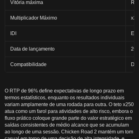
Vitória máxima
R$5
Multiplicador Máximo
x2
IDI
Est
Data de lançamento
20
Compatibilidade
Des
O RTP de 96% define expectativas de longo prazo em
termos estatísticos, enquanto os resultados individuais
variam amplamente de uma rodada para outra. O teto x250
atua como um farol para atividades de alto risco, embora o
fluxo prático coloque grande parte do valor estratégico em
saídas consistentes de médio alcance que se acumulam
ao longo de uma sessão. Chicken Road 2 mantém um tom
casual em torno de uma decisão de alta intensidade, e