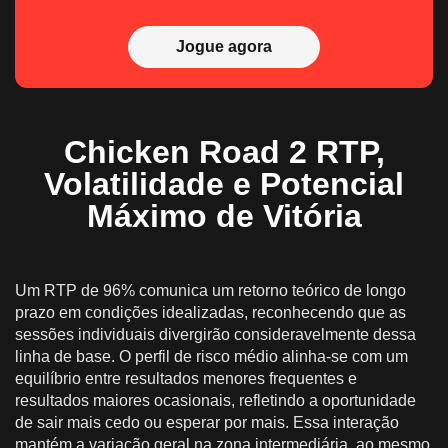
Jogue agora
Chicken Road 2 RTP,
Volatilidade e Potencial
Máximo de Vitória
Um RTP de 96% comunica um retorno teórico de longo
prazo em condições idealizadas, reconhecendo que as
sessões individuais divergirão consideravelmente dessa
linha de base. O perfil de risco médio alinha-se com um
equilíbrio entre resultados menores frequentes e
resultados maiores ocasionais, refletindo a oportunidade
de sair mais cedo ou esperar por mais. Essa interação
mantém a variação geral na zona intermediária, ao mesmo