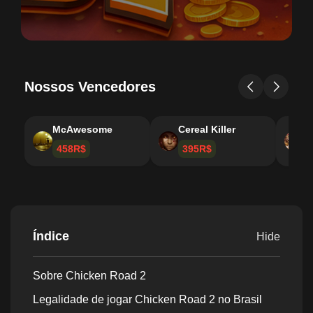
Nossos Vencedores
McAwesome
Cereal Killer
R
458R$
395R$
Índice
Hide
Sobre Chicken Road 2
Legalidade de jogar Chicken Road 2 no Brasil