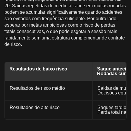
20. Saídas repetidas de médio alcance em muitas rodadas
podem se acumular significativamente quando acidentes
são evitados com frequência suficiente. Por outro lado,
esperar por metas ambiciosas corre o risco de perdas
totais consecutivas, o que pode esgotar a sessão mais
rapidamente sem uma estrutura complementar de controle
de risco.
Resultados de baixo risco
Saque antecipa
Rodadas curtas
Resultados de risco médio
Saídas de multi
Decisões equili
Resultados de alto risco
Saques tardios 
Perda total na s