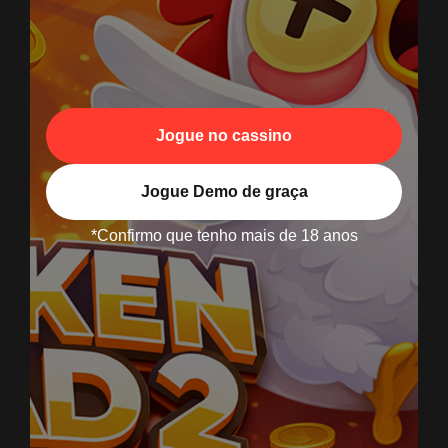
Jogue no cassino
Jogue Demo de graça
*Confirmo que tenho mais de 18 anos