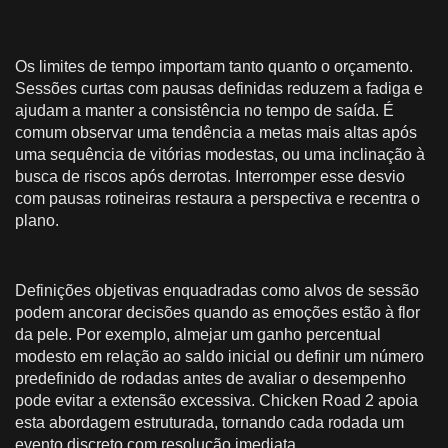
Os limites de tempo importam tanto quanto o orçamento.
Sessões curtas com pausas definidas reduzem a fadiga e
ajudam a manter a consistência no tempo de saída. É
comum observar uma tendência a metas mais altas após
uma sequência de vitórias modestas, ou uma inclinação à
busca de riscos após derrotas. Interromper esse desvio
com pausas rotineiras restaura a perspectiva e recentra o
plano.
Definições objetivas enquadradas como alvos de sessão
podem ancorar decisões quando as emoções estão à flor
da pele. Por exemplo, almejar um ganho percentual
modesto em relação ao saldo inicial ou definir um número
predefinido de rodadas antes de avaliar o desempenho
pode evitar a extensão excessiva. Chicken Road 2 apoia
esta abordagem estruturada, tornando cada rodada um
evento discreto com resolução imediata.