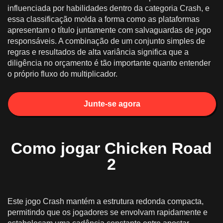
influenciada por habilidades dentro da categoria Crash, e
essa classificação molda a forma como as plataformas
apresentam o título juntamente com salvaguardas de jogo
responsáveis. A combinação de um conjunto simples de
regras e resultados de alta variância significa que a
diligência no orçamento é tão importante quanto entender
o próprio fluxo do multiplicador.
Junte-se agora
Como jogar Chicken Road
2
Este jogo Crash mantém a estrutura redonda compacta,
permitindo que os jogadores se envolvam rapidamente e